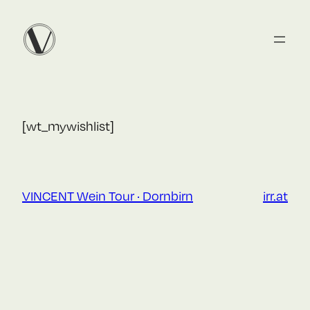
Zum
Inhalt
springen
[wt_mywishlist]
VINCENT Wein Tour · Dornbirn
irr.at