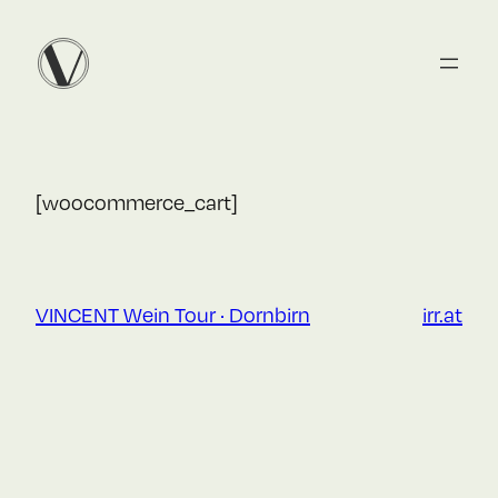
Zum
Inhalt
springen
[woocommerce_cart]
VINCENT Wein Tour · Dornbirn
irr.at