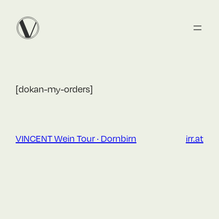
Zum
Inhalt
springen
[dokan-my-orders]
VINCENT Wein Tour · Dornbirn
irr.at