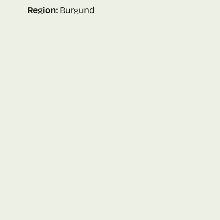
Region:
Burgund
Land:
Frankreich
Lamblin & Fils
1 Rue Marguerite de Bourgogne
89800 Maligny
www.lamblin.com
Location:
Maischön
— Marktstraße 17
Händler:
weinstein-finewine.com
—
Weinstein Finewine
VINCENT Wein Tour · Dornbirn
irr.at